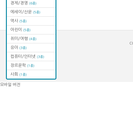
경제/경영
(6종)
에세이/산문
(5종)
역사
(5종)
어린이
(5종)
취미/여행
(4종)
C
유아
(3종)
컴퓨터/인터넷
(3종)
장르문학
(1종)
사회
(1종)
모바일 버전