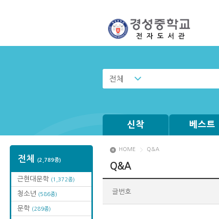
전체
신착
베스트
HOME
Q&A
전체
(2,789종)
Q&A
근현대문학
(1,372종)
글번호
청소년
(586종)
문학
(289종)