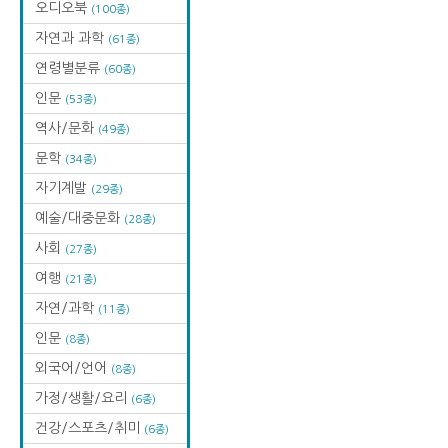
오디오북
(100종)
자연과 과학
(61종)
연령별분류
(60종)
인문
(53종)
역사/문화
(49종)
문학
(34종)
자기계발
(29종)
예술/대중문화
(28종)
사회
(27종)
여행
(21종)
자연/과학
(11종)
인문
(8종)
외국어/언어
(8종)
가정/생활/요리
(6종)
건강/스포츠/취미
(6종)